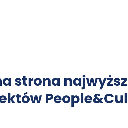
a strona najwyższe
jektów People&Cul