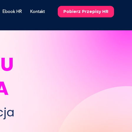
Ebook HR
Kontakt
Pobierz Przepisy HR
U 
A
cja