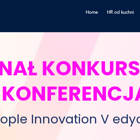
Home
HR od kuchni
INAŁ KONKURS
I KONFERENCJ
ople Innovation V edy