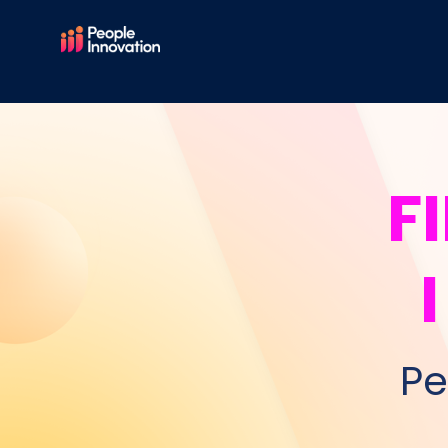
/* End Custom CSS */
F
Pe