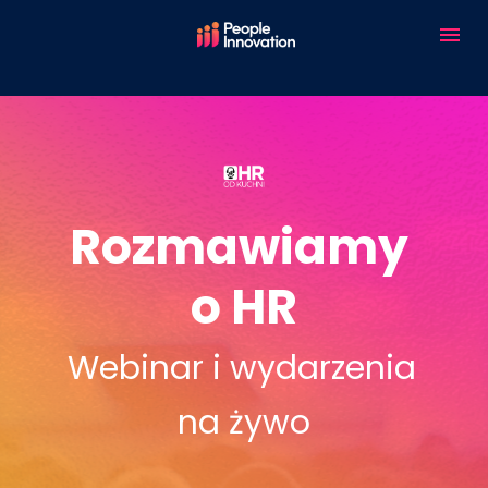
/* End Custom CSS */
Rozmawiamy 
o HR
Webinar i wydarzenia 
na żywo