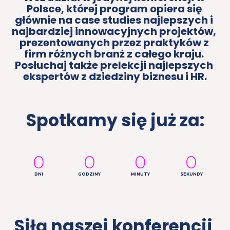
Polsce, której program opiera się 
głównie na case studies najlepszych i 
najbardziej innowacyjnych projektów, 
prezentowanych przez praktyków z 
firm różnych branż z całego kraju. 
Posłuchaj także prelekcji najlepszych 
ekspertów z dziedziny biznesu i HR.
Spotkamy się już za:
0
0
0
0
DNI
GODZINY
MINUTY
SEKUNDY
Siłą naszej konferencji 